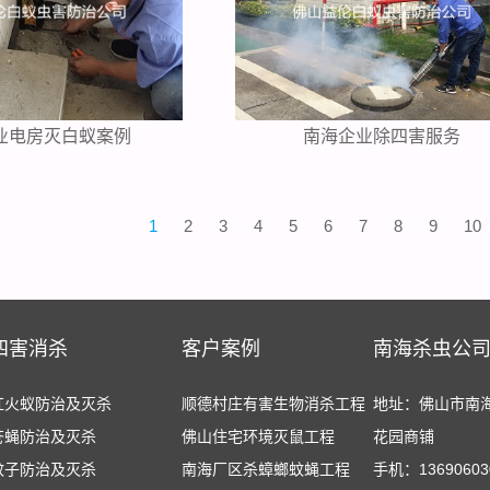
业电房灭白蚁案例
南海企业除四害服务
1
2
3
4
5
6
7
8
9
10
四害消杀
客户案例
南海杀虫公
红火蚁防治及灭杀
顺德村庄有害生物消杀工程
地址：佛山市南
苍蝇防治及灭杀
佛山住宅环境灭鼠工程
花园商铺
蚊子防治及灭杀
南海厂区杀蟑螂蚊蝇工程
手机：13690603