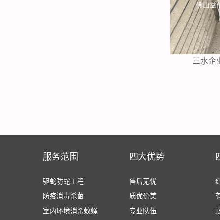
三水企
服务范围
四大优势
驱蛇防蛇工程
售后无忧
防疫消毒杀菌
质优价美
室内环境消杀蚊蝇
专业队伍