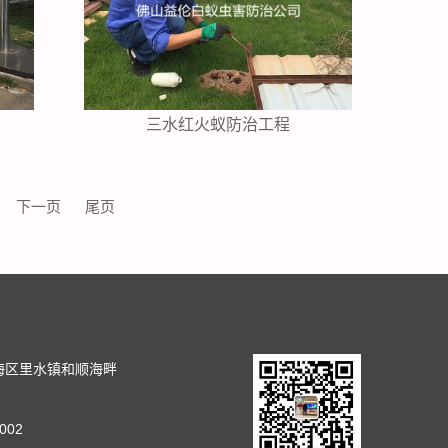
三水红火蚁防治工程
下一页
尾页
司
海区里水镇和顺海畔
002