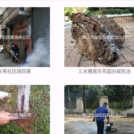
东秀社区除四害
三水雅居乐花园白蚁防治