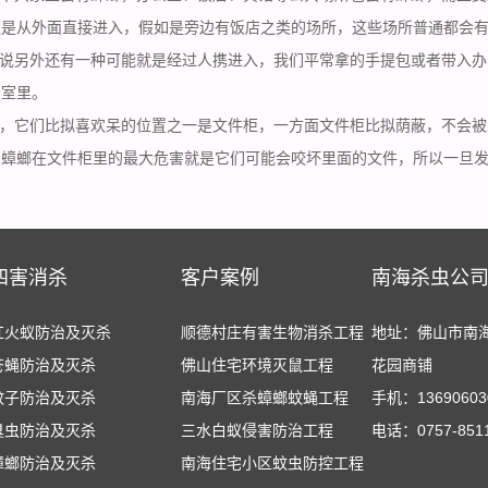
通是从外面直接进入，假如是旁边有饭店之类的场所，这些场所普通都会
说另外还有一种可能就是经过人携进入，我们平常拿的手提包或者带入办
公室里。
，它们比拟喜欢呆的位置之一是文件柜，一方面文件柜比拟荫蔽，不会被
么蟑螂在文件柜里的最大危害就是它们可能会咬坏里面的文件，所以一旦
四害消杀
客户案例
南海杀虫公
红火蚁防治及灭杀
顺德村庄有害生物消杀工程
地址：佛山市南
苍蝇防治及灭杀
佛山住宅环境灭鼠工程
花园商铺
蚊子防治及灭杀
南海厂区杀蟑螂蚊蝇工程
手机：13690603
臭虫防治及灭杀
三水白蚁侵害防治工程
电话：0757-851
蟑螂防治及灭杀
南海住宅小区蚊虫防控工程