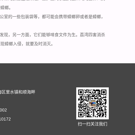
有蟑螂。
公室的一些包装袋等，都可能会携带蟑螂卵或者是蟑螂，
发现，另一方面，它们能够啃食文件为生。荔湾四害消杀
发现蟑螂入侵，就要及时消灭。
司
海区里水镇和顺海畔
002
10172
扫一扫关注我们