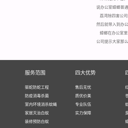
说办公室蟑螂普
荔湾除四害公司
然后就带入到办
蟑螂在办公室里
公司提示大家那
服务范围
四大优势
驱蛇防蛇工程
售后无忧
防疫消毒杀菌
质优价美
室内环境消杀蚊蝇
专业队伍
家居灭治白蚁
实力保障
装修预防白蚁