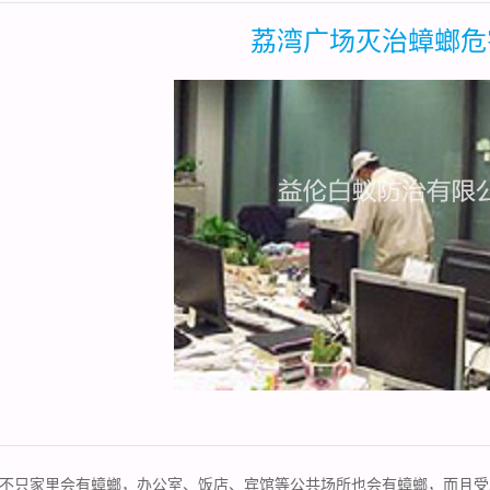
荔湾广场灭治蟑螂危
不只家里会有蟑螂，办公室、饭店、宾馆等公共场所也会有蟑螂，而且受