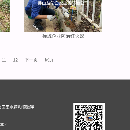
禅城企业防治红火蚁
11
12
下一页
尾页
司
海区里水镇和顺海畔
002