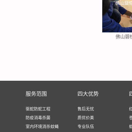
佛山碧
服务范围
四大优势
驱蛇防蛇工程
售后无忧
防疫消毒杀菌
质优价美
室内环境消杀蚊蝇
专业队伍