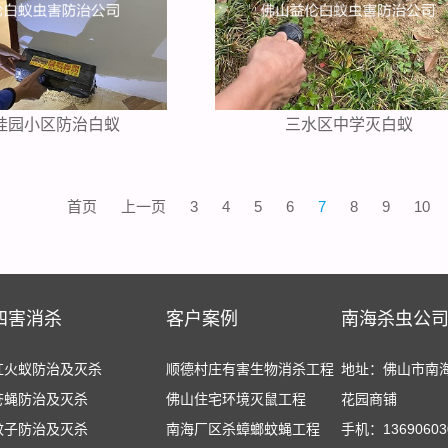
桂园小区防治白蚁
三水区中学灭白蚁
首页
上一页
3
4
5
6
7
8
9
10
四害消杀
客户案例
南海杀虫公
红火蚁防治及灭杀
顺德村庄有害生物消杀工程
地址：佛山市南
苍蝇防治及灭杀
佛山住宅环境灭鼠工程
花园商铺
蚊子防治及灭杀
南海厂区杀蟑螂蚊蝇工程
手机：13690603