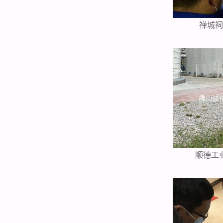
禅城
顺德工