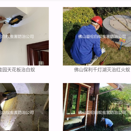
桂园天花板治白蚁
佛山保利千灯湖灭治红火蚁