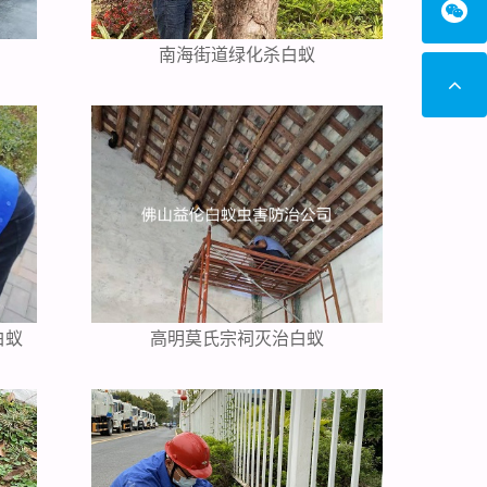
南海街道绿化杀白蚁
白蚁
高明莫氏宗祠灭治白蚁