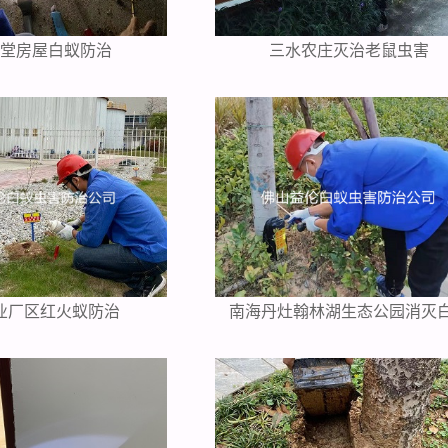
祠堂房屋白蚁防治
三水农庄灭治老鼠虫害
业厂区红火蚁防治
南海丹灶翰林湖生态公园消灭