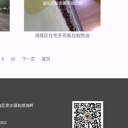
海珠区住宅天花板白蚁防治
9
10
下一页
尾页
司
海区里水镇和顺海畔
002