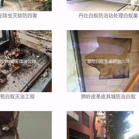
业除虫灭蚊防四害
丹灶白蚁防治站处理白蚁巢
芦苞白蚁灭治工程
狮岭皮革皮具城防治白蚁