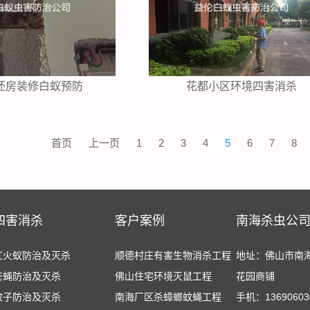
坯房装修白蚁预防
花都小区环境四害消杀
首页
上一页
1
2
3
4
5
6
7
8
四害消杀
客户案例
南海杀虫公
红火蚁防治及灭杀
顺德村庄有害生物消杀工程
地址：佛山市南
苍蝇防治及灭杀
佛山住宅环境灭鼠工程
花园商铺
蚊子防治及灭杀
南海厂区杀蟑螂蚊蝇工程
手机：13690603