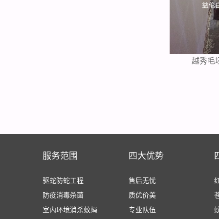
越秀毛
服务范围
四大优势
驱蛇防蛇工程
售后无忧
防疫消毒杀菌
质优价美
室内环境消杀蚊蝇
专业队伍