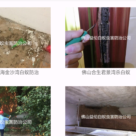
中海金沙湾白蚁防治
佛山合生君景湾杀白蚁