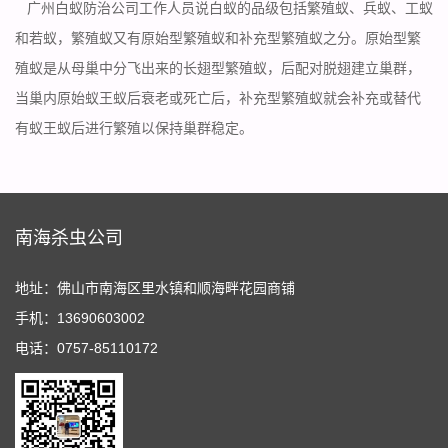
广州白蚁防治公司
工作人员说白蚁的品级包括繁殖蚁、兵蚁、工蚁
和若蚁，繁殖蚁又有原始型繁殖蚁和补充型繁殖蚁之分。原始型繁
殖蚁是从母巢中分飞出来的长翅型繁殖蚁，后配对脱翅建立巢群，
当巢内原始蚁王蚁后衰老或死亡后，补充型繁殖蚁就会补充或替代
有蚁王蚁后进行繁殖以保持巢群稳定。
南海杀虫公司
地址：佛山市南海区里水镇和顺海畔花园商铺
手机：13690603002
电话：0757-85110172