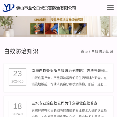
白蚁防治知识
首页
/
白蚁防治知识
南海白蚁备案所白蚁防治全攻略：方法与装修步骤解析
23
白蚁危害巨大，严重影响着我们的生活和财产安全。在
2024-10
铺设地板前，专业人员会仔细喷洒药物，形成一道有效
的防护层。这样可以在白蚁可能进入的路径上提前设
防，降低它们侵害地板的风险。
三水专业治白蚁公司为什么要做白蚁普查
18
只需经过有相当长阅历的白蚁的专业技术人员的认真检
2024-9
查后，才会发现早期危害的白蚁。专业技术人员将对贵