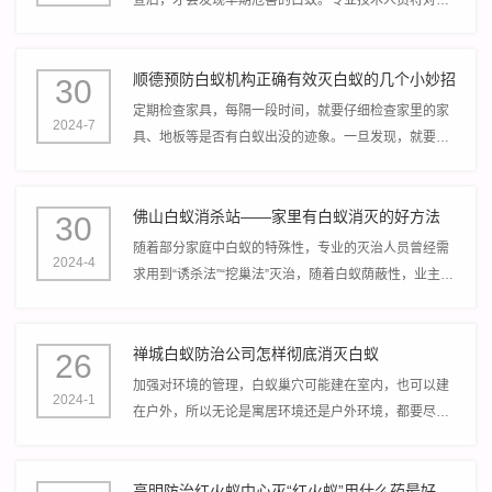
处实行细致全面的实地调查，对发作白蚁危害度，抓住
重点对症下药。
顺德预防白蚁机构正确有效灭白蚁的几个小妙招
30
定期检查家具，每隔一段时间，就要仔细检查家里的家
2024-7
具、地板等是否有白蚁出没的迹象。一旦发现，就要立
即采取措施，防止它们继续繁殖。
佛山白蚁消杀站——家里有白蚁消灭的好方法
30
随着部分家庭中白蚁的特殊性，专业的灭治人员曾经需
2024-4
求用到“诱杀法”“挖巢法”灭治，随着白蚁荫蔽性，业主很
少能第一时间发现白蚁，等发现白蚁的时分，常常已经
众多成灾。或构成入墙现象。
禅城白蚁防治公司怎样彻底消灭白蚁
26
加强对环境的管理，白蚁巢穴可能建在室内，也可以建
2024-1
在户外，所以无论是寓居环境还是户外环境，都要尽可
能的减少杂物的堆积。另外环境的打扫，也要长期坚
持，保证寓居环境的卫生条件。
高明防治红火蚁中心灭“红火蚁”用什么药最好