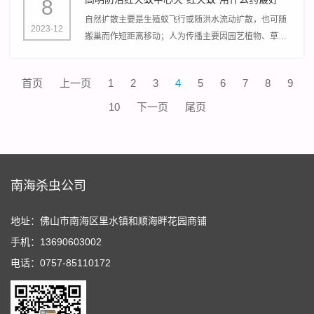
8
自然扩散主要是生殖蚁飞行或随洪水流动扩散，也可随
2023-12
搬巢而作短距离移动；人为传播主要因园艺植物、草
皮、土壤废土移动、堆肥、园艺农耕机具设备、空货
柜、车辆等运输工具污染等作长距离运输。
首页
上一页
1
2
3
4
5
6
7
8
9
10
下一页
尾页
南海杀虫公司
地址：佛山市南海区里水镇和顺海畔花园商铺
手机：13690603002
电话：0757-85110172