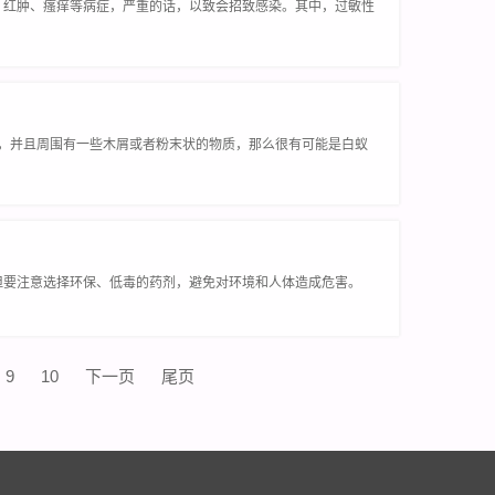
、红肿、瘙痒等病症，严重的话，以致会招致感染。其中，过敏性
洞，并且周围有一些木屑或者粉末状的物质，那么很有可能是白蚁
但要注意选择环保、低毒的药剂，避免对环境和人体造成危害。
9
10
下一页
尾页