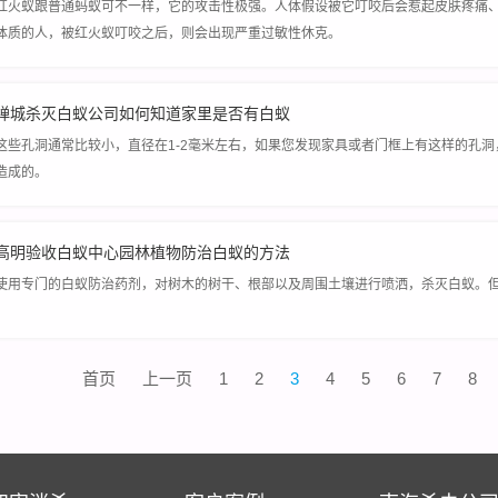
红火蚁跟普通蚂蚁可不一样，它的攻击性极强。人体假设被它叮咬后会惹起皮肤疼痛
体质的人，被红火蚁叮咬之后，则会出现严重过敏性休克。
禅城杀灭白蚁公司如何知道家里是否有白蚁
这些孔洞通常比较小，直径在1-2毫米左右，如果您发现家具或者门框上有这样的孔
造成的。
高明验收白蚁中心园林植物防治白蚁的方法
使用专门的白蚁防治药剂，对树木的树干、根部以及周围土壤进行喷洒，杀灭白蚁。
首页
上一页
1
2
3
4
5
6
7
8