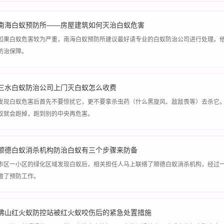
南海白蚁预防所——房屋建筑如何灭治白蚁危害
如果白蚁危害较为严重，南海白蚁预防所建议最好请专业的白蚁防治公司进行处理。
防治保障。
三水白蚁防治公司上门灭白蚁怎么收费
发现白蚁危害后首先不要惊扰它，更不要拿杀虫药（什么黑旋风、敌敌畏等）去杀它
蚁就会跑掉，跑到别的中央再危害。
顺德白蚁消杀机构防治白蚁有三个步骤来防备
市区一小区的绿化区域发现白蚁后，相关担任人马上联络了顺德白蚁消杀机构，经过
做了预防工作。
佛山红火蚁防控站被红火蚁咬伤后的紧急处置措施