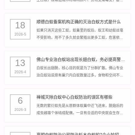
引发安全隐患。很多企业发现白蚁后盲目消杀，不仅效
果不佳，还会导致白蚁扩散。
顺德白蚁备案机构正确的灭治白蚁方式是什么
18
如果只消灭这些工蚁，蚁巢里的蚁后、蚁王和幼蚁丝毫
2026-5
不受影响，用不了多久就会繁殖出更多工蚁，危害依
旧。真正的核心是找到蚁巢，精准消灭蚁后，才能从根
源上解决问题。
佛山专业治白蚁站出现长翅白蚁，务必提高警惕！
13
白蚁长出翅膀，核心目的就是为了分群扩散。佛山专业
2026-4
治白蚁站说原有巢穴内白蚁数量过多，食物和空间不足
时，繁殖蚁就会借助翅膀飞出老巢，开启“分家之旅”。
禅城灭除白蚁中心白蚁防治的误区有哪些
6
无数的繁衍蚁先是从原群体蚁巢中迁飞进来，脱翅后的
2026-3
成虫雌雄个体结成配偶，一旦有合适的中央就会生存下
来，创建新的团队，这就是又一代白蚁群体的开端。
高明白蚁防治公司防治杉木白蚁的7个小妙招