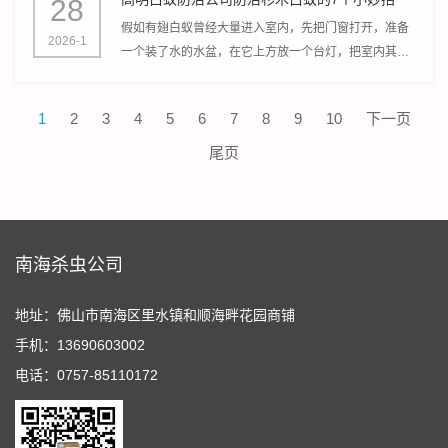
28
假如有翅白蚁曾经大量进入室内，先把门窗打开，准备
2026-1
一个装了水的水盆，在它上方放一个台灯，把室内其他
灯光关掉，高明白蚁防治公司应用它的喜光性吸收过
来，再统一用杀虫剂喷杀。
1
2
3
4
5
6
7
8
9
10
下一页
尾页
南海杀虫公司
地址：佛山市南海区里水镇和顺海畔花园商铺
手机：13690603002
电话：0757-85110172