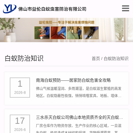
白蚁防治知识
首页
/
白蚁防治知识
南海白蚁预防——居家防白蚁危害全攻略
1
佛山气候温暖湿润、多雨潮湿，是白蚁滋生繁殖的高发
2026-8
地区。白蚁隐蔽性极强，悄悄啃噬家具、地板、墙体、
木质建材，短短数月就能造成巨额家居损失，且初期很
难被发现。
三水杀灭白蚁公司佛山本地资质齐全的灭白蚁公司有哪些推荐
17
厂房仓库作为物资存放、生产作业的核心区域，一旦滋
2026-6
生白蚁，极易造成木材结构损坏、货物受潮霉变，甚至