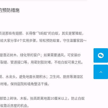
的预防措施
员说那些有翅膀、长得像“飞蚂蚁”的白蚁，其实是繁殖蚁，
给大家分享4个实用步骤，轻松预防蚁害，守住温馨家园～
是靠近树木、绿化带的窗户；如果需要通风，可安装纱
体裂缝、管道接口等，用密封胶封堵，不给白蚁可乘之机。
管、水龙头，避免地面
长期积水
；卫生间、厨房等潮湿区
木材堆，保持庭院和墙角整洁干燥。
部垫上砖块、木板，抬高距离地面10厘米以上，防止白蚁
白蚁靠近房屋的机会。