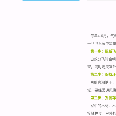
每年4-6月，气
一旦飞入家中筑
第一步：阻断飞
白蚁分飞时会朝
窗，同时熄灭室
第二步：保持环
白蚁喜潮怕干，
域，要经常通风
第三步：妥善存
家中的木材、木
接触蛀食。户外