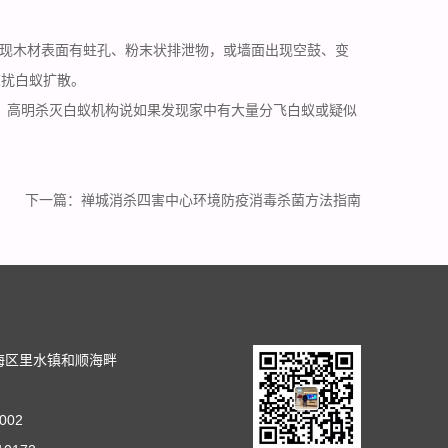
现木材表面有蛀孔、粉末状排泄物，或墙面出现空鼓、变
惊扰白蚁扩散。
。高明杀灭白蚁机构说如果发现家中有大量分飞白蚁或疑似
下一篇：
禅城消杀四害中心环境防疫消毒杀菌方法指南
司
海区里水镇和顺海畔
002