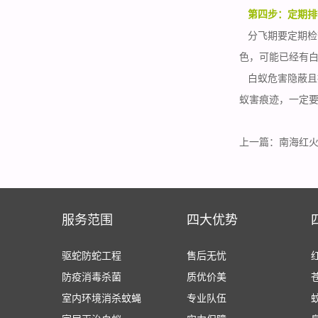
第四步：定期排
分飞期要定期检
色，可能已经有
白蚁危害隐蔽且
蚁害痕迹，一定
上一篇：
南海红
服务范围
四大优势
驱蛇防蛇工程
售后无忧
防疫消毒杀菌
质优价美
室内环境消杀蚊蝇
专业队伍