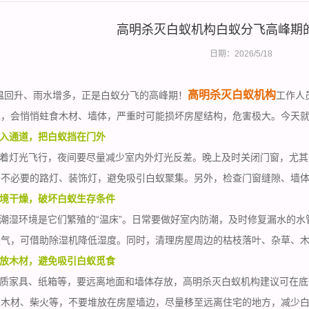
高明杀灭白蚁机构白蚁分飞高峰期
日期：2026/5/18
高明杀灭白蚁机构
温回升、雨水增多，正是白蚁分飞的高峰期！
工作人
巢，会悄悄蛀食木材、墙体，严重时可能损坏房屋结构，危害极大。今天就
入通道，把白蚁挡在门外
着灯光飞行，夜间要尽量减少室内外灯光反差。晚上及时关闭门窗，尤其
外不必要的路灯、装饰灯，避免吸引白蚁聚集。另外，检查门窗缝隙、墙
境干燥，破坏白蚁生存条件
潮湿环境是它们繁殖的“温床”。日常要做好室内防潮，及时修复漏水的水
换气，可借助除湿机降低湿度。同时，清理房屋周边的枯枝落叶、杂草、
放木材，避免吸引白蚁觅食
质家具、纸箱等，要远离地面和墙体存放，高明杀灭白蚁机构建议可在底
的木材、柴火等，不要堆放在房屋墙边，尽量移至远离住宅的地方，减少