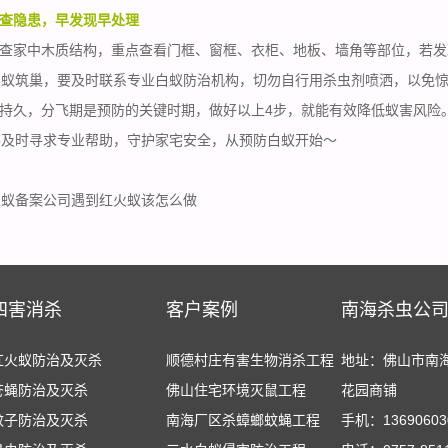
查隐患，早发现早处理
查家中木质结构，重点查看门框、窗框、衣柜、地板、墙角等部位，若发
白蚁筑巢
，要及时联系专业白蚁防治机构，切勿自行用杀虫剂喷洒，以免
持久，
分飞期
是预防的关键时期，做好以上4步，就能有效降低蚁害风险
要及时寻求专业帮助，守护家宅安全，从预防白蚁开始～
火蚁备案公司遇到红火蚁该怎么做
四害消杀
客户案例
南海杀虫公
红火蚁防治及灭杀
顺德村庄有害生物消杀工程
地址：佛山市南
苍蝇防治及灭杀
佛山住宅环境灭鼠工程
花园商铺
蚊子防治及灭杀
南海厂区杀蟑螂蚊蝇工程
手机：13690603