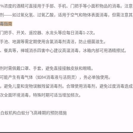
5%浓度的酒精可直接用于手部、手机、门把手等小面积物品的消毒。注意
剂——如过氧化氢、过氧乙酸，适用于空气和物体表面消毒，但需注意其
毒指南
把手、开关、遥控器、水龙头等应每日消毒1-2次。
手池、地漏等需定期使用含氯消毒剂清洁，防止细菌滋生。
、餐具等，禅城消杀四害中心建议高温消毒，冰箱内部可用酒精擦拭。
剂时需佩戴口罩、手套，避免直接接触皮肤和眼睛。
可能产生有毒气体（如84消毒液与洁厕灵），务必单独使用。
，避免儿童和宠物误触残留消毒剂。合理使用消毒剂，避免
过度消毒
造成
次全面环境消毒，特殊时期可适当增加频次。
灭白蚁机构白蚁分飞高峰期的预防措施