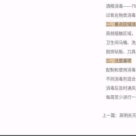
酒精消毒——7
过氧化物类消毒
二、重点区域消
高频接触区域，门
卫生间马桶、洗
厨房砧板、刀具
三、注意事项
配制和使用消毒
不同消毒剂混合
消毒后及时通风
每周至少进行一
上一篇：
高明杀