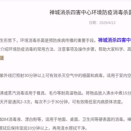
禅城消杀四害中心环境防疫消毒杀
日期：2026/4/13
禅城消杀四害中
生形势下，环境消毒杀菌是预防疾病传播的重要手段。
细介绍环境防疫消毒的常用方法、注意事项及操作步骤，帮助大家科学、
法
紫外线灯照射30分钟以上可有效杀灭空气中的细菌和病毒，适用于室内
或蒸汽消毒适用于餐具、毛巾等耐高温物品。将物品放入沸水中煮15分
天
开窗通风
2-3次，每次不少于30分钟，可有效降低室内病原体浓度。
如84消毒液、漂白粉等，适用于地面、桌面、卫生间等硬表面的消毒。
洒或擦拭后保持湿润10分钟以上，再用清水擦拭干净。