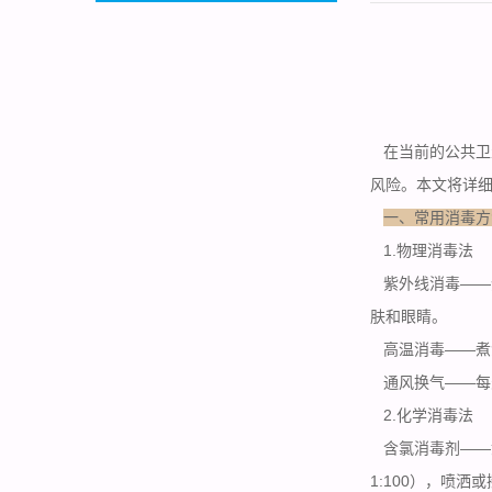
在当前的公共卫
风险。本文将详
一、常用消毒方
1.物理消毒法
紫外线消毒——
肤和眼睛。
高温消毒——煮沸
通风换气——每
2.化学消毒法
含氯消毒剂——
1:100），喷