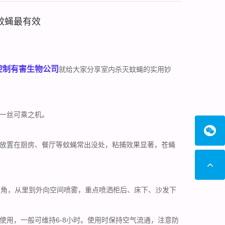
蚊蝇最有效
控制有害生物公司
就给大家分享室内杀灭蚊蝇的实用妙
一丝可乘之机。
放置在厨房、餐厅等蚊蝇常出没处，粘捕效果显著，苍蝇
度角，从里到外向空间喷雾，重点喷洒柜后、床下、沙发下
用，一般可维持6-8小时。使用时保持空气流通，注意防