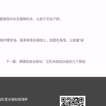
更换室内水生植物的水，让蚊子
无处产卵
。
将柠檬草油、香茅等滴在棉球上，放置在角落，让蚊蝇“闻
下一篇：
顺德验收白蚁站：卫生间易招白蚁的几个原因
司
海区里水镇和顺海畔