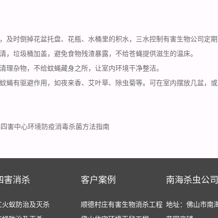
，及时倒掉花盆托盘、花瓶、水桶里的积水，三水控制有害生物公司定期
清，垃圾桶加盖，避免食物残渣暴露，不给苍蝇提供滋生的温床。
清理杂物，不给蚊蝇藏身之所，让室内环境干净整洁。
蚊蝇有驱避作用，如夜来香、艾叶草、除虫菊等。可在室内摆放几盆，或
杀四害中心环境防疫消毒杀菌方法指南
四害消杀
客户案例
南海杀虫公
红火蚁防治及灭杀
顺德村庄有害生物消杀工程
地址：佛山市南