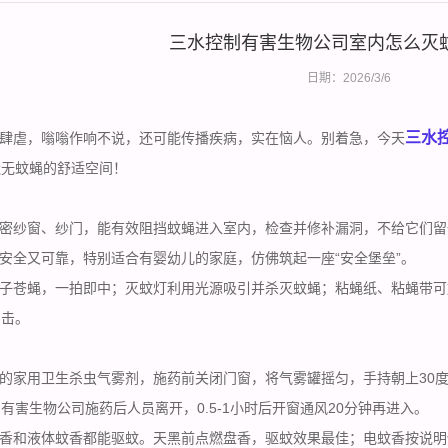
三水控制有害生物公司室内怎么灭
日期：2026/3/6
三水
肆虐，嗡嗡作响不说，还可能传播疾病，实在恼人。别着急，今天
造无蚊蝇的舒适空间！
密纱窗、纱门，能有效阻挡蚊蝇进入室内，检查并修补漏洞，不给它们留
全又可靠，特别适合有婴幼儿的家庭，仿佛筑起一座“安全堡垒”。
子苍蝇，一拍即中；灭蚊灯利用光源吸引并杀灭蚊蝇；粘蝇纸、粘蝇带可
出击。
的家用卫生杀虫气雾剂，
施药前
关闭门窗，将气雾罐摇匀，手持朝上30
有害生物公司施药后人员离开，0.5-1小时后开窗通风20分钟再进入。
和液体蚊香都能驱蚊。天黑前点燃盘香，驱蚊效果最佳；电蚊香按说明使