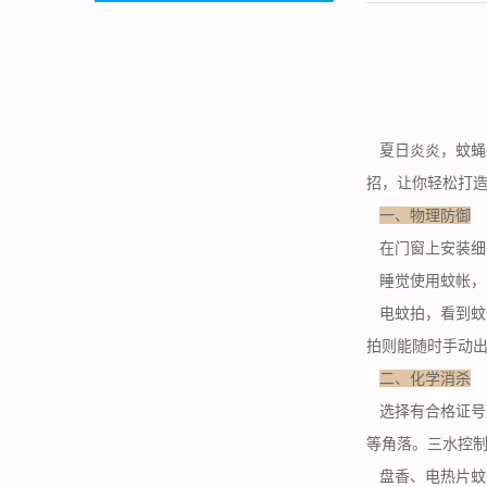
夏日炎炎，蚊蝇
招，让你轻松打
一、物理防御
在门窗上安装细
睡觉使用蚊帐，安
电蚊拍，看到蚊
拍则能随时手动
二、化学消杀
选择有合格证号
等角落。三水控制
盘香、电热片蚊香