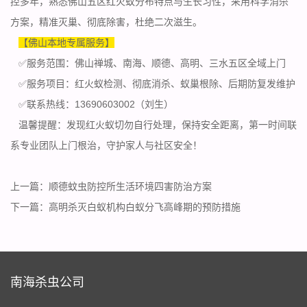
控多年，熟悉佛山五区红火蚁分布特点与生长习性，采用科学消杀
方案，精准灭巢、彻底除害，杜绝二次滋生。
【佛山本地专属服务】
✅服务范围：佛山禅城、南海、顺德、高明、三水五区全域上门
✅服务项目：
红火蚁
检测、彻底消杀、蚁巢根除、后期防复发维护
✅联系热线：13690603002（刘生）
温馨提醒：发现红火蚁切勿自行处理，保持安全距离，第一时间联
系专业团队上门根治，守护家人与
社区安全
！
上一篇：
顺德蚊虫防控所生活环境四害防治方案
下一篇：
高明杀灭白蚁机构白蚁分飞高峰期的预防措施
南海杀虫公司