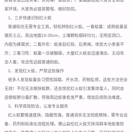
家环境，大家务必提高警惕、做好防控。
1、三步快速识别红火蚁
普通街坊无需专业工具，轻松辨别红火蚁。一看蚁巢：成熟蚁巢呈
锥形土丘，高出地面10-30cm，土壤颗粒细碎均匀，无明显洞口，
内部为蜂窝状；二看外形：蚁身前红棕、后黑褐，体型大小参差不
齐；三看习性：蚁巢一旦被触碰，大量红火蚁会迅速涌出、主动攻
击人畜，攻击性远超普通蚂蚁。
2、发现红火蚁，严禁这些操作
很多人发现蚁巢会习惯性踩踏、开水烫、药物乱喷，这些方法完全
无效！不仅无法根除蚁群，还会惊扰红火蚁引发集体蜇人，同时会
迫使蚁群
分巢扩散
，导致周边蚁害愈发严重，增加后续防治难度。
3、科学高效防治，认准专业服务
红火蚁繁殖速度快、隐蔽性强，普通消杀无法彻底根除，需专业设
备、药剂和标准化流程处理。佛山益伦红火蚁灭除深耕本地蚁害防