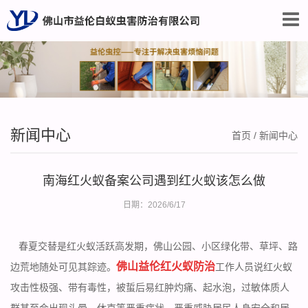
新闻中心
首页
/
新闻中心
南海红火蚁备案公司遇到红火蚁该怎么做
日期：2026/6/17
春夏交替是红火蚁活跃高发期，佛山公园、小区绿化带、草坪、路
佛山益伦红火蚁防治
边荒地随处可见其踪迹。
工作人员说红火蚁
攻击性极强、带有毒性，被蜇后易红肿灼痛、起水泡，过敏体质人
群甚至会出现头晕、休克等严重症状，严重威胁居民人身安全和居